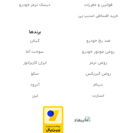
قوانین و مقررات
دیسک ترمز خودرو
خرید اقساطی اسنپ پی
برندها
ضد یخ خودرو
گیلان
روغن موتور خودرو
سوخت آما
روغن ترمز
ایران کاربراتور
روغن گیربكس
سکو
دینام
آترود
استارت
لیزر