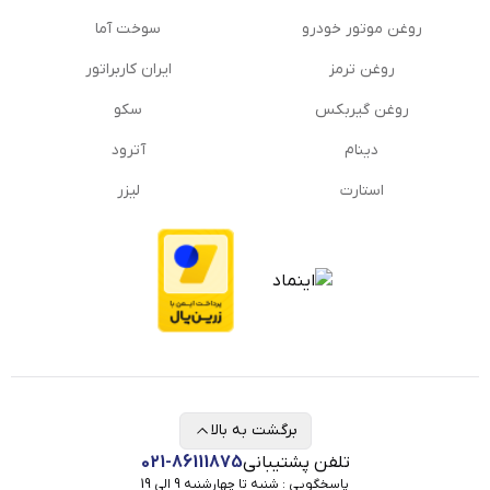
روغن موتور خودرو
سوخت آما
روغن ترمز
ایران کاربراتور
روغن گیربكس
سکو
دینام
آترود
استارت
لیزر
برگشت به بالا
تلفن پشتیبانی
021-86111875
پاسخگویی : شنبه تا چهارشنبه 9 الی 19