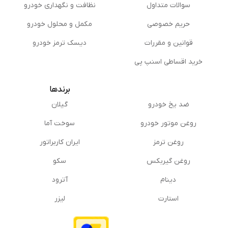
باشند. ناگفته نماند که بلبرینگ چرخ در هنگام کارایی باید
سوالات متداول
نظافت و نگهداری خودرو
از اصطکاک کمتری برخوردار باشد تا عمر مفید چرخ و
حریم خصوصی
مكمل و محلول خودرو
سیستم تعلیق افزایش داده شود.
قوانین و مقررات
دیسک ترمز خودرو
خرید اقساطی اسنپ پی
برندها
ضد یخ خودرو
گیلان
روغن موتور خودرو
سوخت آما
روغن ترمز
ایران کاربراتور
خرابی بلبرینگ چرخ
روغن گیربكس
سکو
از جمله نشانه‌ های خرابی بلبرینگ چرخ می‌ توان به موارد
دینام
آترود
زیر اشاره کرد:
استارت
لیزر
صداهای غیر عادی
اگر بلبرینگ چرخ خودرو خراب شود، احتمالاً صداهایی مانند