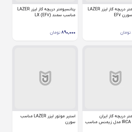
پتانسیومتر دریچه گاز لیزر LAZER
پتانسیومتر دریچه گاز لیزر LAZER
رن EF7
مناسب سمند (LX (EF7
تومان
890,000
تومان
تر دریچه گاز ایران
استپر موتور لیزر LAZER مناسب
کاربراتور IRCA مدل زیمنس مناسب
سورن