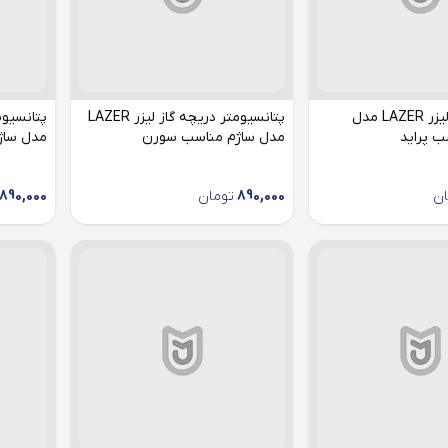
استپر موتور لیزر LAZER مدل
پتانسیومتر دریچه گاز لیزر LAZER
 پراید
مدل ساژم مناسب سورن
مدل ساژ
ان
890,000
تومان
890,000