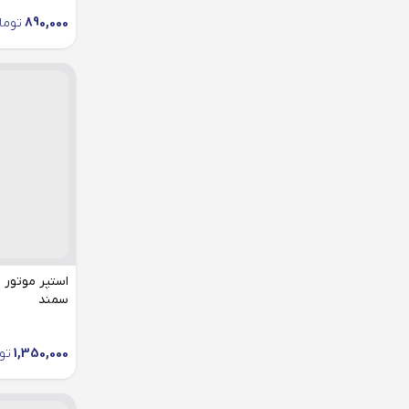
890,000
توما
سمند
1,350,000
تو