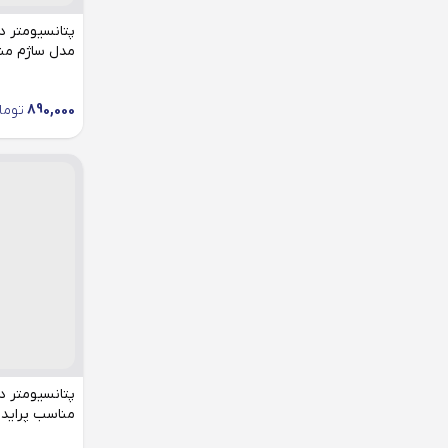
پارس
مدل ساژم مناس
پراید
پیکان
890,000
توما
تندر
تیبا
دنا
رانا
ساندرو
ساینا
سمند
سورن
مناسب پراید
کوییک