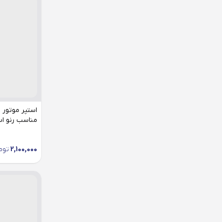
مناسب رنو ا
2,100,000
توم