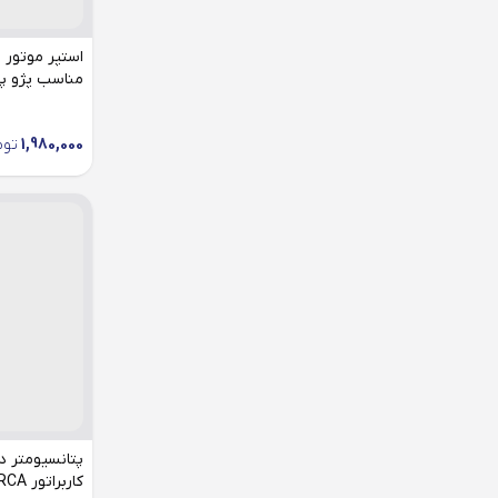
مناسب پژو پ
1,980,000
توم
پتانسیومتر در