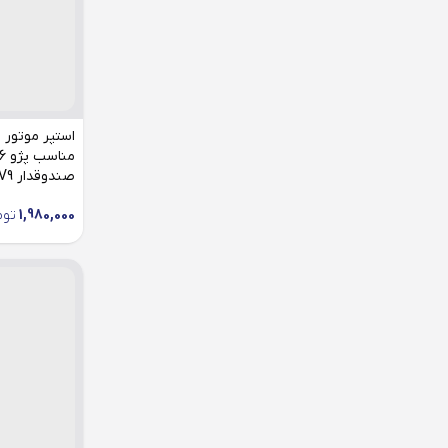
صندوقدار V2,V8,V9
1,980,000
توم