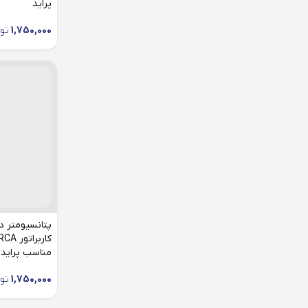
پراید
1,750,000
تو
پتانسیومتر در
مناسب پراید
1,750,000
تو