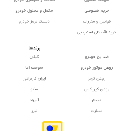
حریم خصوصی
مكمل و محلول خودرو
قوانین و مقررات
دیسک ترمز خودرو
خرید اقساطی اسنپ پی
برندها
ضد یخ خودرو
گیلان
روغن موتور خودرو
سوخت آما
روغن ترمز
ایران کاربراتور
روغن گیربكس
سکو
دینام
آترود
استارت
لیزر