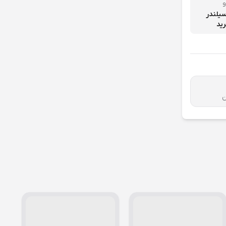
و
 سیلندر
ن