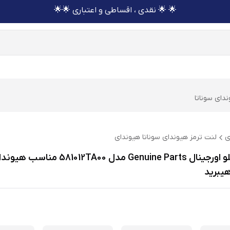
🌟 🌟 نقدی ، اقساطی و اعتباری 🌟🌟
دای سوناتا
ی
لنت ترمز هیوندای سوناتا هیوندای
لنت ترمز جلو اورجینال Genuine Parts مدل 581012TA00 مناسب 