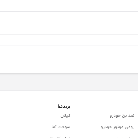
برندها
ضد یخ خودرو
گیلان
روغن موتور خودرو
سوخت آما