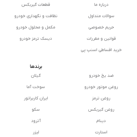
درباره ما
قطعات گیربکس
سوالات متداول
نظافت و نگهداری خودرو
حریم خصوصی
مكمل و محلول خودرو
قوانین و مقررات
دیسک ترمز خودرو
خرید اقساطی اسنپ پی
برندها
ضد یخ خودرو
گیلان
روغن موتور خودرو
سوخت آما
روغن ترمز
ایران کاربراتور
روغن گیربكس
سکو
دینام
آترود
استارت
لیزر