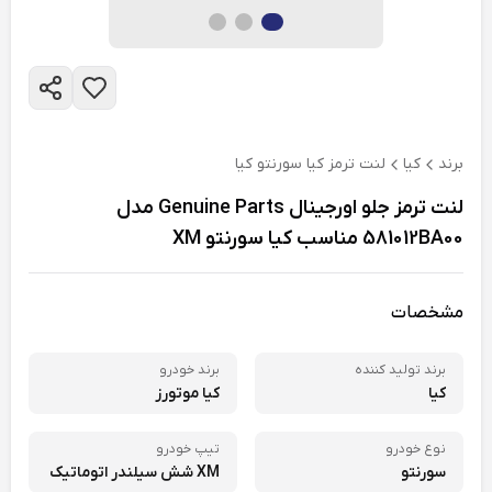
برند
کیا
لنت ترمز کیا سورنتو کیا
لنت ترمز جلو اورجینال Genuine Parts مدل
581012BA00 مناسب کیا سورنتو XM
مشخصات
برند تولید کننده
برند خودرو
کیا
کیا موتورز
نوع خودرو
تیپ خودرو
سورنتو
XM شش سیلندر اتوماتیک