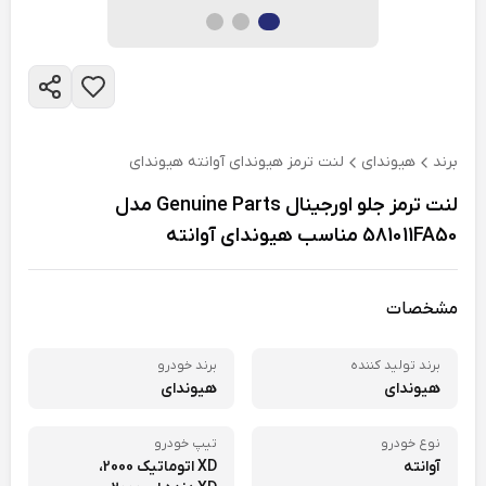
برند
هیوندای
لنت ترمز هیوندای آوانته هیوندای
لنت ترمز جلو اورجینال Genuine Parts مدل
581011FA50 مناسب هیوندای آوانته
مشخصات
برند تولید کننده
برند خودرو
هیوندای
هیوندای
نوع خودرو
تیپ خودرو
آوانته
XD اتوماتیک 2000،