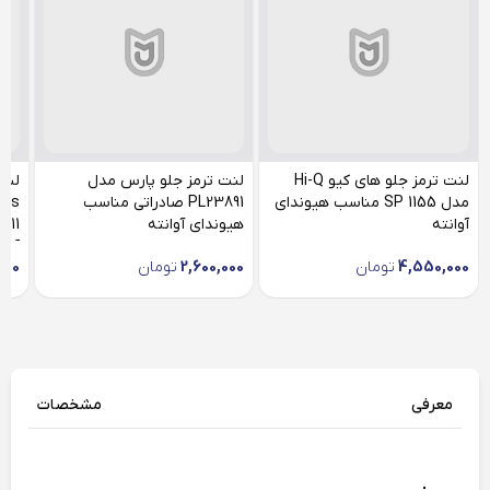
لنت ترمز جلو های کیو Hi-Q
لنت ترمز جلو پارس مدل
لنت
مدل SP 1155 مناسب هیوندای
PL23891 صادراتی مناسب
آوانته
هیوندای آوانته
آوان
4,550,000
تومان
2,600,000
تومان
000
معرفی
مشخصات