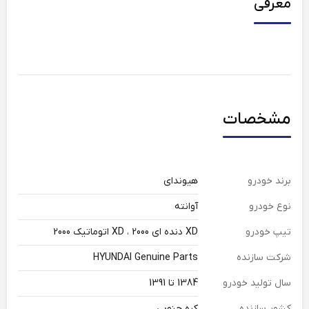
معرفی
مشخصات
برند خودرو
هیوندای
نوع خودرو
آوانته
تیپ خودرو
XD دنده ای 2000 ، XD اتوماتیک 2000
شرکت سازنده
HYUNDAI Genuine Parts
سال تولید خودرو
1384 تا 1391
کشور سازنده
کره جنوبی