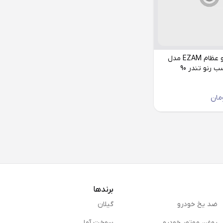
استارت خودرو عظام EZAM مدل
مان
برندها
ضد یخ خودرو
گیلان
روغن موتور خودرو
سوخت آما