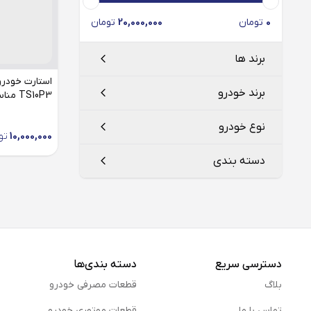
0
تومان
20,000,000
تومان
برند ها
برند خودرو
TS10P3 مناسب رنو تندر 90
عظام
Ezam
نوع خودرو
10,000,000
تو
رنو
دسته بندی
تندر
استارت
دسترسی سریع
دسته بندی‌ها
بلاگ
قطعات مصرفی خودرو
تماس با ما
قطعات موتوری خودرو