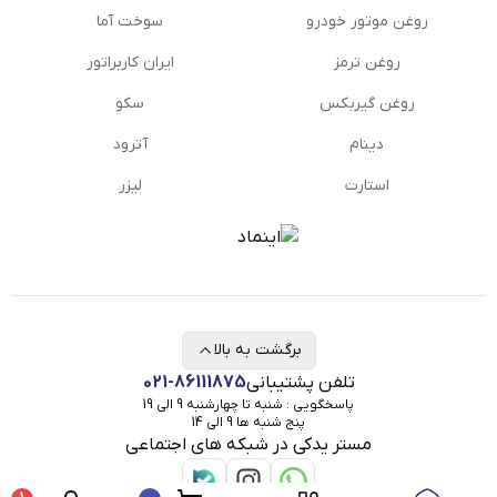
روغن موتور خودرو
سوخت آما
روغن ترمز
ایران کاربراتور
روغن گیربكس
سکو
دینام
آترود
استارت
لیزر
برگشت به بالا
تلفن پشتیبانی
021-86111875
پاسخگویی : شنبه تا چهارشنبه 9 الی 19
پنج شنبه ها 9 الی 14
مستر یدکی در شبکه های اجتماعی