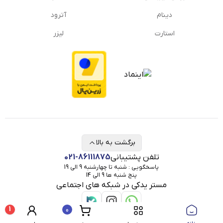
دینام
آترود
استارت
لیزر
برگشت به بالا
تلفن پشتیبانی
021-86111875
پاسخگویی : شنبه تا چهارشنبه 9 الی 19
پنج شنبه ها 9 الی 14
مستر یدکی در شبکه های اجتماعی
1
0