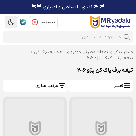
🌟 🌟 نقدی ، اقساطی و اعتباری 🌟🌟
تخفیف‌ها
Mobile Search
مستر یدکی
قطعات مصرفی خودرو
تیغه برف پاک کن
تیغه برف پاک کن پژو 206
تیغه برف پاک کن پژو 206
فیلتر
مرتب سازی