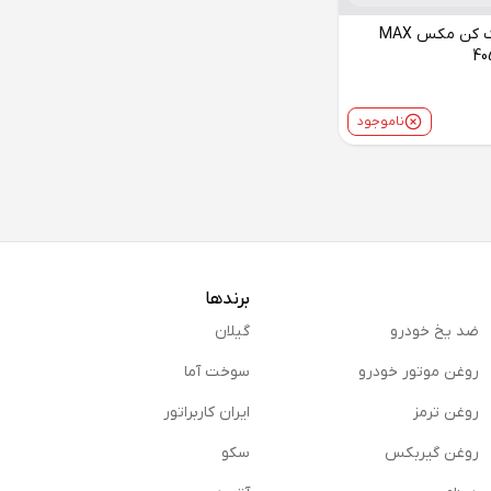
تیغه برف پاک کن مکس MAX
ناموجود
برندها
ضد یخ خودرو
گیلان
روغن موتور خودرو
سوخت آما
روغن ترمز
ایران کاربراتور
روغن گیربكس
سکو