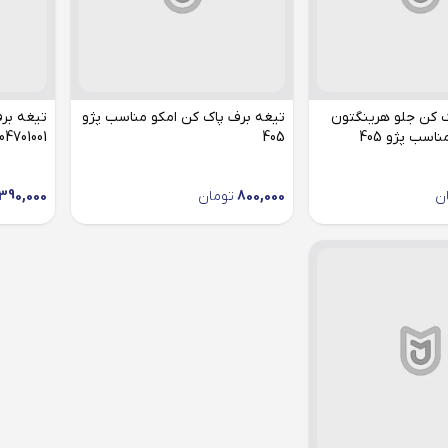
ک کن جلو هرینگتون
تیغه برف پاک کن امکو مناسب پژو
تیغه بر
405
04701001 مناسب پژو 405 (یک عدد)
ن
800,000
تومان
390,000