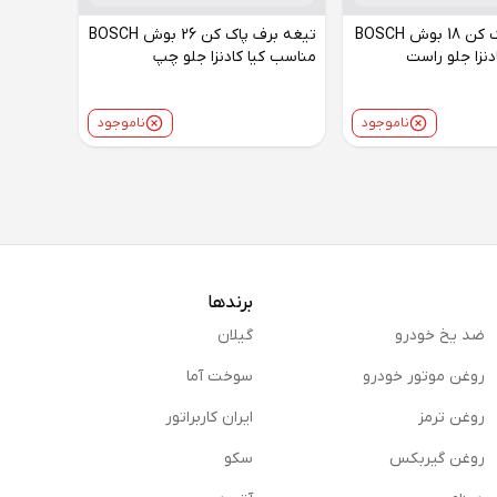
تیغه برف پاک کن 18 بوش BOSCH
تیغه برف پاک کن 26 بوش BOSCH
دنزا جلو راست
مناسب کیا کادنزا جلو چپ
ناموجود
ناموجود
برندها
ضد یخ خودرو
گیلان
روغن موتور خودرو
سوخت آما
روغن ترمز
ایران کاربراتور
روغن گیربكس
سکو