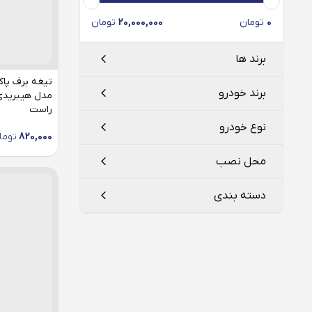
0
تومان
20,000,000
تومان
برند ها
برند خودرو
مدل هیبریدی 
راست
بوش
BOSCH
نوع خودرو
820,000
توما
لیزر
LAZER
کیا موتورز
محل نصب
لیبرو
LIBERO
کادنزا
دسته بندی
شیشه جلو
تیغه برف پاک کن