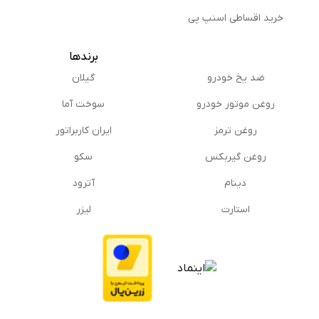
خرید اقساطی اسنپ پی
برندها
ضد یخ خودرو
گیلان
روغن موتور خودرو
سوخت آما
روغن ترمز
ایران کاربراتور
روغن گیربكس
سکو
دینام
آترود
استارت
لیزر