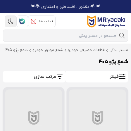
🌟 🌟 نقدی ، اقساطی و اعتباری 🌟🌟
تخفیف‌ها
Mobile Search
مستر یدکی
قطعات مصرفی خودرو
شمع موتور خودرو
شمع پژو 405
شمع پژو 405
فیلتر
مرتب سازی