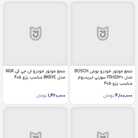
شمع موتور خودرو بوش BOSCH
شمع موتور خودرو ان جی کی NGK
مدل FR8DI30 سوزنی ایریدیوم
مدل BKR6E مناسب پژو 405
مناسب پژو 405
4,100,000
تومان
1,420,000
تومان