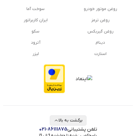
روغن موتور خودرو
سوخت آما
روغن ترمز
ایران کاربراتور
روغن گیربكس
سکو
دینام
آترود
استارت
لیزر
برگشت به بالا
تلفن پشتیبانی
021-86111875
پاسخگویی : شنبه تا چهارشنبه 9 الی 19