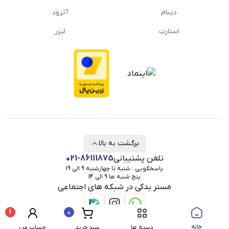
دینام
آترود
استارت
لیزر
برگشت به بالا
تلفن پشتیبانی
021-86111875
پاسخگویی : شنبه تا چهارشنبه 9 الی 19
پنج شنبه ها 9 الی 14
مستر یدکی در شبکه های اجتماعی
1
0
خانه
دسته ها
سبد خرید
حساب من