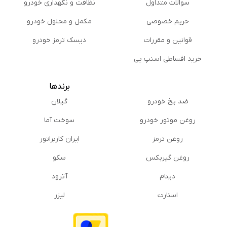
سوالات متداول
نظافت و نگهداری خودرو
حریم خصوصی
مكمل و محلول خودرو
قوانین و مقررات
دیسک ترمز خودرو
خرید اقساطی اسنپ پی
برندها
ضد یخ خودرو
گیلان
روغن موتور خودرو
سوخت آما
روغن ترمز
ایران کاربراتور
روغن گیربكس
سکو
دینام
آترود
استارت
لیزر