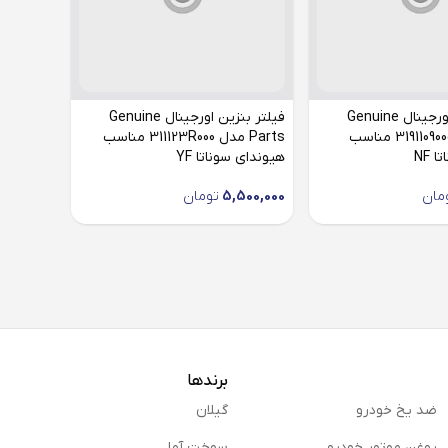
فیلتر بنزین اورجینال Genuine
فیلتر بنزین اورجینال Genuine
Parts مدل 3191109000 مناسب
Parts مدل 311123R000 مناسب
 NF
هیوندای سوناتا YF
مان
5,500,000
تومان
برندها
ضد یخ خودرو
گیلان
روغن موتور خودرو
سوخت آما