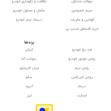
سوالات متداول
نظافت و نگهداری خودرو
حریم خصوصی
مكمل و محلول خودرو
قوانین و مقررات
دیسک ترمز خودرو
خرید اقساطی اسنپ پی
برندها
ضد یخ خودرو
گیلان
روغن موتور خودرو
سوخت آما
روغن ترمز
ایران کاربراتور
روغن گیربكس
سکو
دینام
آترود
استارت
لیزر