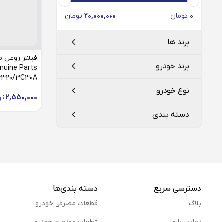
0
تومان
20,000,000
تومان
برند ها
فیلتر روغن م
برند خودرو
26320/3C30A مناسب کیا موهاوی
کیا
KIA
نوع خودرو
2,550,000
تو
کیا موتورز
دسته بندی
موهاوی
فیلتر روغن
دسترسی سریع
دسته بندی‌ها
بلاگ
قطعات مصرفی خودرو
تماس با ما
قطعات موتوری خودرو