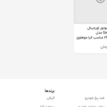
وتور اورجینال
Genuine Parts مدل
مان
برندها
ضد یخ خودرو
گیلان
روغن موتور خودرو
سوخت آما