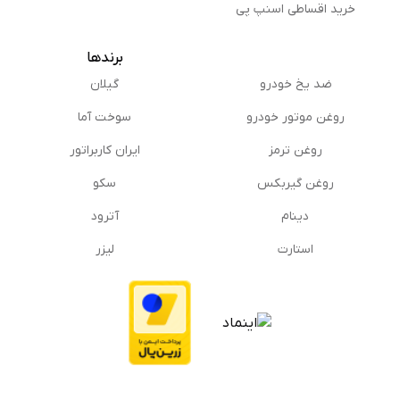
خرید اقساطی اسنپ پی
برندها
ضد یخ خودرو
گیلان
روغن موتور خودرو
سوخت آما
روغن ترمز
ایران کاربراتور
روغن گیربكس
سکو
دینام
آترود
استارت
لیزر