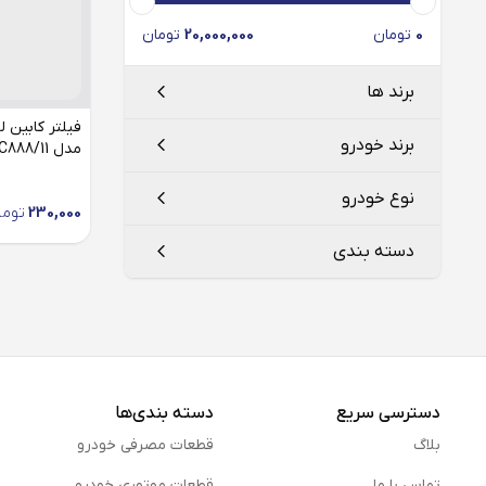
0
تومان
20,000,000
تومان
برند ها
برند خودرو
مدل LC888/11 مناسب روآ
فیلتر سرکان
Serkan
نوع خودرو
230,000
توما
ایساکو
Isaco
ایران خودرو
دسته بندی
بهران فیلتر
Behran filter
روآ
لوکو موبیل
LOCO Mobil
فیلتر کابین
دسترسی سریع
دسته بندی‌ها
بلاگ
قطعات مصرفی خودرو
تماس با ما
قطعات موتوری خودرو