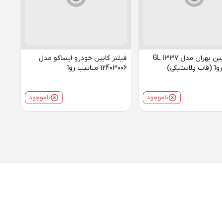
فیلتر کابین بهران مدل GL 1337
فیلتر کابین خودرو ایساکو مدل
آ (قاب پلاستیکی)
12403006 مناسب روآ
ناموجود
ناموجود