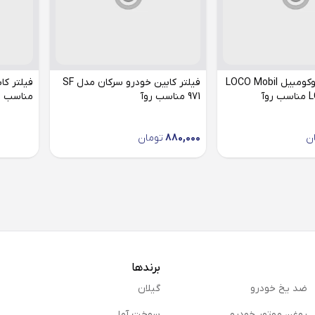
فیلتر کابین لوکومبیل LOCO Mobil
فیلتر کابین خودرو سرکان مدل SF
971 مناسب روآ
مناسب رو
ن
880,000
تومان
برندها
ضد یخ خودرو
گیلان
روغن موتور خودرو
سوخت آما