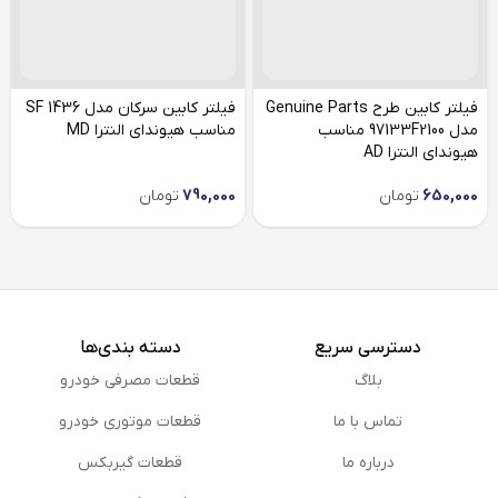
فیلتر کابین طرح Genuine Parts
فیلتر کابین سرکان مدل SF 1436
مدل 97133F2100 مناسب
مناسب هیوندای النترا MD
هیوندای النترا AD
650,000
تومان
790,000
تومان
دسترسی سریع
دسته بندی‌ها
بلاگ
قطعات مصرفی خودرو
تماس با ما
قطعات موتوری خودرو
درباره ما
قطعات گیربکس