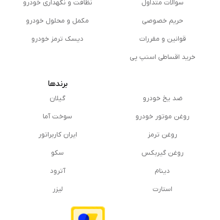
سوالات متداول
نظافت و نگهداری خودرو
حریم خصوصی
مكمل و محلول خودرو
قوانین و مقررات
دیسک ترمز خودرو
خرید اقساطی اسنپ پی
برندها
ضد یخ خودرو
گیلان
روغن موتور خودرو
سوخت آما
روغن ترمز
ایران کاربراتور
روغن گیربكس
سکو
دینام
آترود
استارت
لیزر