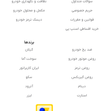
سوالات متداول
نظافت و نگهداری خودرو
حریم خصوصی
مكمل و محلول خودرو
قوانین و مقررات
دیسک ترمز خودرو
خرید اقساطی اسنپ پی
برندها
ضد یخ خودرو
گیلان
روغن موتور خودرو
سوخت آما
روغن ترمز
ایران کاربراتور
روغن گیربكس
سکو
دینام
آترود
استارت
لیزر