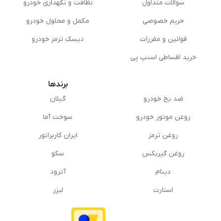
سوالات متداول
نظافت و نگهداری خودرو
حریم خصوصی
مكمل و محلول خودرو
قوانین و مقررات
دیسک ترمز خودرو
خرید اقساطی اسنپ پی
برندها
ضد یخ خودرو
گیلان
روغن موتور خودرو
سوخت آما
روغن ترمز
ایران کاربراتور
روغن گیربكس
سکو
دینام
آترود
استارت
لیزر