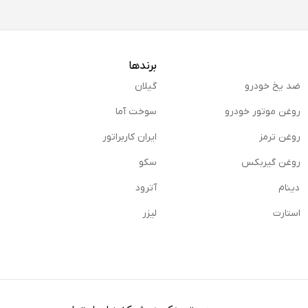
برندها
ضد یخ خودرو
گیلان
روغن موتور خودرو
سوخت آما
روغن ترمز
ایران کاربراتور
روغن گیربكس
سکو
دینام
آترود
استارت
لیزر