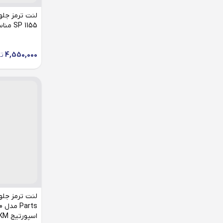
SP 1155 مناسب کیا اسپورتیج KM
4,550,000
ت
اسپورتیج KM