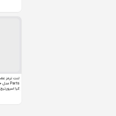
کیا اسپورتیج SL