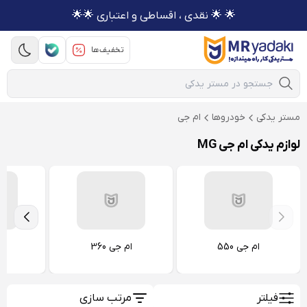
🌟 🌟 نقدی ، اقساطی و اعتباری 🌟🌟
تخفیف‌ها
Mobile Search
مستر یدکی
خودروها
ام جی
لوازم یدکی ام جی MG
ام جی 550
ام جی 360
ام
فیلتر
مرتب سازی