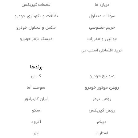
درباره ما
قطعات گیربکس
سوالات متداول
نظافت و نگهداری خودرو
حریم خصوصی
مكمل و محلول خودرو
قوانین و مقررات
دیسک ترمز خودرو
خرید اقساطی اسنپ پی
برندها
ضد یخ خودرو
گیلان
روغن موتور خودرو
سوخت آما
روغن ترمز
ایران کاربراتور
روغن گیربكس
سکو
دینام
آترود
استارت
لیزر