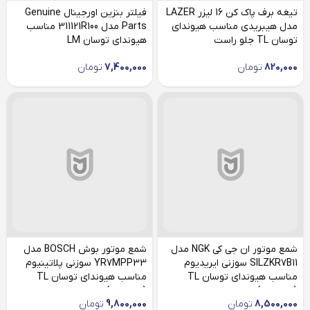
تیغه برف پاک کن 16 لیزر LAZER
فیلتر بنزین اورجینال Genuine
مدل هیبریدی مناسب هیوندای
Parts مدل 311121R100 مناسب
توسان TL جلو راست
هیوندای توسان LM
820,000
تومان
7,400,000
تومان
شمع موتور ان جی کی NGK مدل
شمع موتور بوش BOSCH مدل
SILZKR7B11 سوزنی ایریدیوم
YR7MPP33 سوزنی پلاتینیوم
مناسب هیوندای توسان TL
مناسب هیوندای توسان TL
(چهارعدد)
(چهارعدد)
8,500,000
تومان
9,800,000
تومان