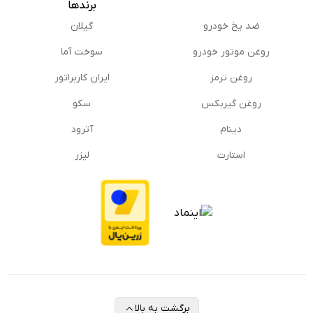
برندها
ضد یخ خودرو
گیلان
روغن موتور خودرو
سوخت آما
روغن ترمز
ایران کاربراتور
روغن گیربكس
سکو
دینام
آترود
استارت
لیزر
برگشت به بالا