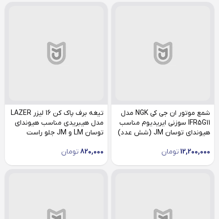
شمع موتور ان جی کی NGK مدل
تیغه برف پاک کن 16 لیزر LAZER
IFR5G11 سوزنی ایریدیوم مناسب
مدل هیبریدی مناسب هیوندای
هیوندای توسان JM (شش عدد)
توسان LM و JM جلو راست
12,200,000
تومان
820,000
تومان