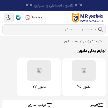
🌟 🌟 نقدی ، اقساطی و اعتباری 🌟🌟
تخفیف‌ها
Mobile Search
مستر یدکی
خودروها
دایون
لوازم یدکی دایون
دایون Y5
دایون Y7
فیلتر
مرتب سازی