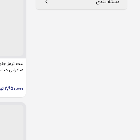
دسته بندی
شیشه عقب
ایریدیوم
محور جلو
پلاتینیوم
تیغه برف پاک کن
محور عقب
نیکل
دیسک ترمز
شمع موتور
فیلتر بنزین
صادراتی مناس
فیلتر روغن
2,950,000
تو
فیلتر کابین
فیلتر هوا
کاسه ترمز
لنت ترمز
مغزی پمپ بنزین