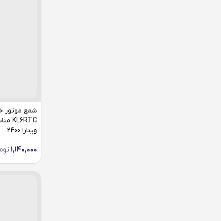
شمع موتور خ
L6RTC
ویتارا 2400
1,140,000
توم