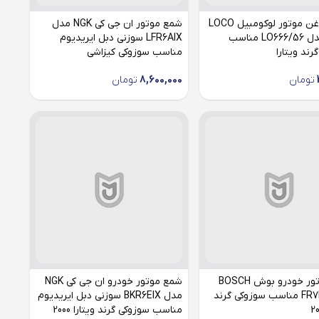
فیلتر روغن موتور لوکومبیل LOCO
شمع موتور ان جی کی NGK مدل
Mobil مدل LO666/56 مناسب
LFR6AIX سوزنی دبل ایریدیوم
رند ویتارا
مناسب سوزوکی کیزاشی
تومان
8,600,000
تومان
شمع موتور خودرو بوش BOSCH
شمع موتور خودرو ان جی کی NGK
مدل FR7DC مناسب سوزوکی گرند
مدل BKR6EIX سوزنی دبل ایریدیوم
مناسب سوزوکی گرند ویتارا 2000