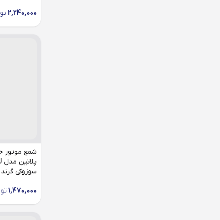
2,240,000
تو
سوزوکی گرند ویتا
1,470,000
تو