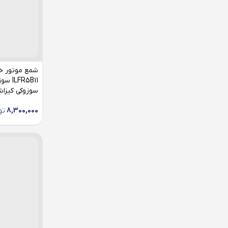
شمع موتور خ
R5B11
سوزوکی کیزاش
8,300,000
تو