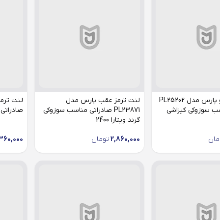
لنت ترمز جلو پارس مدل PL25202
لنت ترمز عقب پارس مدل
ب سوزوکی کیزاشی
PL23871 صادراتی مناسب سوزوکی
صادراتی 
گرند ویتارا 2400
مان
2,860,000
تومان
360,000