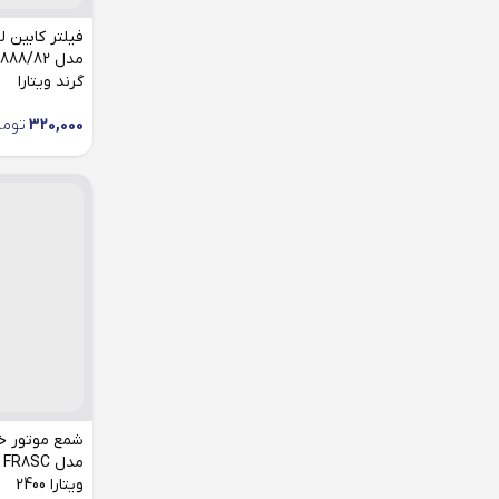
گرند ویتارا
320,000
توما
م
ویتارا 2400