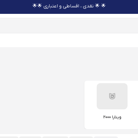
🌟 🌟 نقدی ، اقساطی و اعتباری 🌟🌟
ویتارا 2000