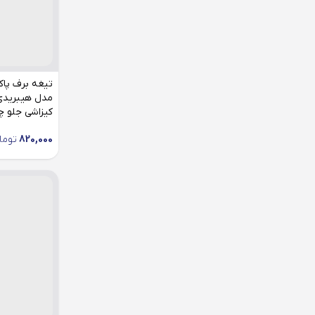
مدل هیبریدی
کیزاشی جلو 
820,000
توما