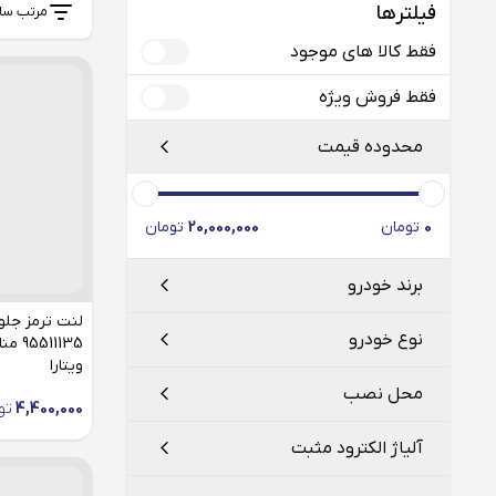
فیلترها
مرتب سا
فقط کالا های موجود
فقط فروش ویژه
محدوده قیمت
0
تومان
20,000,000
تومان
برند خودرو
نوع خودرو
11135
ویتارا
سوزوکی
محل نصب
4,400,000
تو
کیزاشی
آلیاژ الکترود مثبت
گرند ویتارا
شیشه جلو