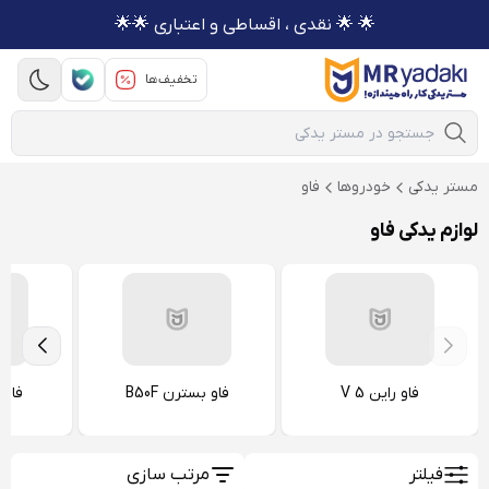
🌟 🌟 نقدی ، اقساطی و اعتباری 🌟🌟
تخفیف‌ها
Mobile Search
مستر یدکی
خودروها
فاو
لوازم یدکی فاو
فاو راین V 5
فاو بسترن B50F
فاو ب
فیلتر
مرتب سازی