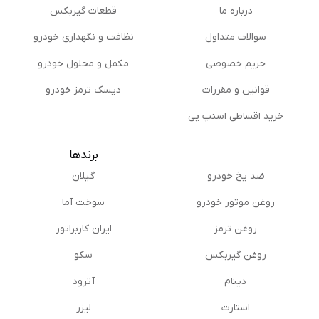
درباره ما
قطعات گیربکس
سوالات متداول
نظافت و نگهداری خودرو
حریم خصوصی
مكمل و محلول خودرو
قوانین و مقررات
دیسک ترمز خودرو
خرید اقساطی اسنپ پی
برندها
ضد یخ خودرو
گیلان
روغن موتور خودرو
سوخت آما
روغن ترمز
ایران کاربراتور
روغن گیربكس
سکو
دینام
آترود
استارت
لیزر