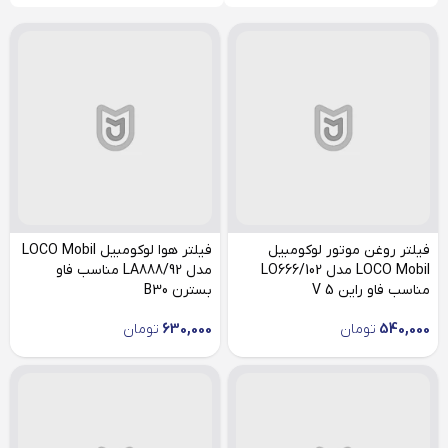
فیلتر روغن موتور لوکومبیل
فیلتر هوا لوکومبیل LOCO Mobil
LOCO Mobil مدل LO666/102
مدل LA888/92 مناسب فاو
مناسب فاو راین V 5
بسترن B30
540,000
تومان
630,000
تومان