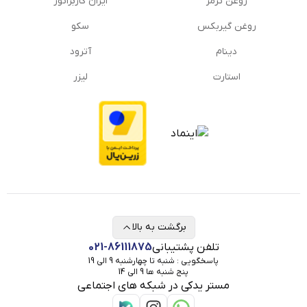
روغن ترمز
ایران کاربراتور
روغن گیربكس
سکو
دینام
آترود
استارت
لیزر
برگشت به بالا
تلفن پشتیبانی
021-86111875
پاسخگویی : شنبه تا چهارشنبه 9 الی 19
پنج شنبه ها 9 الی 14
مستر یدکی در شبکه های اجتماعی