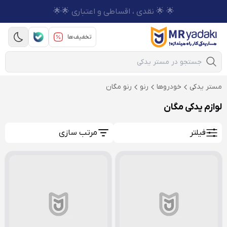
🌟 🌟 نقدی ، اقساطی و اعتباری 🌟🌟
تخفیف‌ها
Mobile Search
مستر یدکی
خودروها
رنو
رنو مگان
لوازم یدکی مگان
فیلتر
مرتب سازی