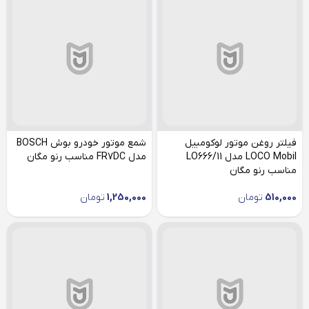
فیلتر روغن موتور لوکومبیل
شمع موتور خودرو بوش BOSCH
LOCO Mobil مدل LO666/11
مدل FR7DC مناسب رنو مگان
مناسب رنو مگان
510,000
تومان
1,250,000
تومان