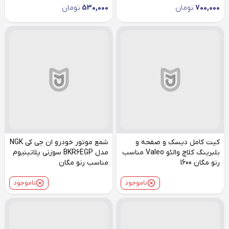
700,000
تومان
530,000
تومان
کیت کامل دیسک و صفحه و
شمع موتور خودرو ان جی کی NGK
بلبرینگ کلاچ والئو Valeo مناسب
مدل BKR6EGP سوزنی پلاتینیوم
رنو مگان 1600
مناسب رنو مگان
ناموجود
ناموجود