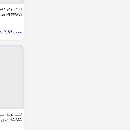
نیکل
تسمه تایم
لنت ترمز عق
محور جلو
PL23871 صادراتی مناسب هایما s5
تیغه برف پاک کن
محور عقب
دیسک ترمز
2,860,000
تو
روغن گیربکس
شمع موتور
فیلتر بنزین
فیلتر روغن
فیلتر کابین
فیلتر هوا
قفل رینگ
لنت ترمز جلو 
لنت ترمز
HAIMA مدل 1620105602 مناسب s5