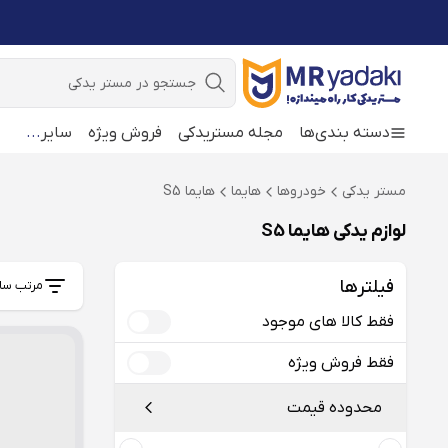
جستجو
دسته بندی‌ها
مجله مستریدکی
فروش ویژه
سایر
...
مستر یدکی
خودروها
هایما
هایما S5
لوازم یدکی هایما S5
فیلترها
مرتب سا
فقط کالا های موجود
فقط فروش ویژه
محدوده قیمت