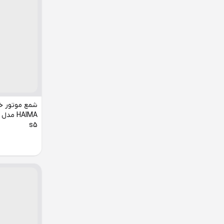
شمع موتور خو
s5