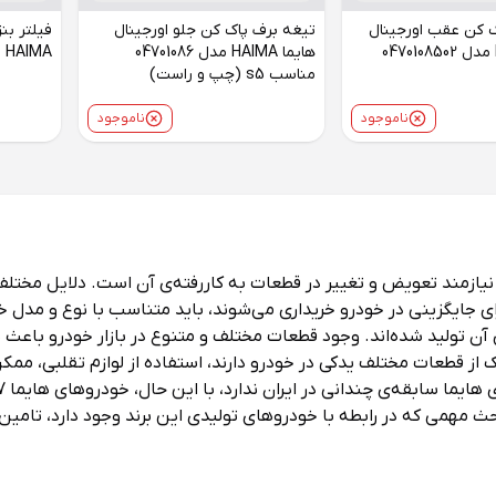
 کن عقب اورجینال
تیغه برف پاک کن جلو اورجینال
فیلتر بن
هایما HAIMA مدل 0470108502
هایما HAIMA مدل 04701086
HAIMA مدل 1240101801 مناسب s5
مناسب s5‌ (چپ و راست)
ناموجود
ناموجود
ازمند تعویض و تغییر در قطعات به کاررفته‌ی‌ آن است. دلایل مختلفی
ی جایگزینی در خودرو خریداری می‌شوند، باید متناسب با نوع و مدل
ی آن تولید شده‌اند. وجود قطعات مختلف و متنوع در بازار خودرو باعث 
از قطعات مختلف یدکی در خودرو دارند، استفاده از لوازم تقلبی، ممک
حث مهمی که در رابطه با خودروهای تولیدی این برند وجود دارد، تامین