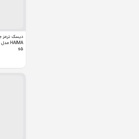
دیسک ترمز جل
s5