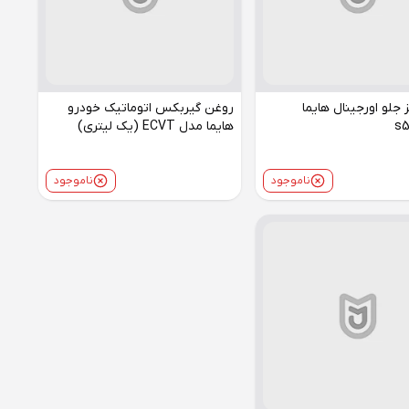
 جلو اورجینال هایما
روغن گیربکس اتوماتیک خودرو
هایما مدل ECVT (یک لیتری)
ناموجود
ناموجود