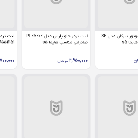
فیلتر روغن موتور سرکان مدل SF
لنت ترمز جلو پارس مدل PL25202
صادراتی مناسب هایما s5
95511151 مناسب هایما 5
ن
2,950,000
تومان
700,000