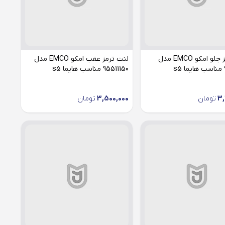
لنت ترمز جلو امکو EMCO مدل
لنت ترمز عقب امکو EMCO مدل
s
95511150 مناسب هایما s5
3,
تومان
3,500,000
تومان