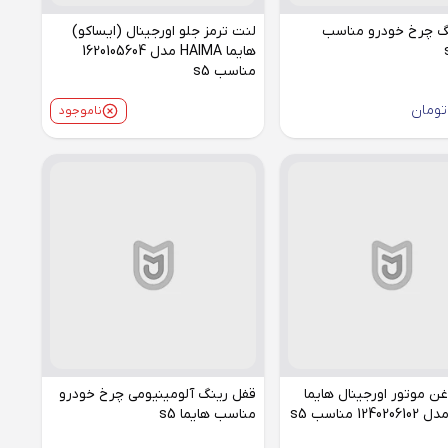
گ چرخ خودرو مناسب
لنت ترمز جلو اورجینال (ایساکو)
هایما HAIMA مدل 1620105604
مناسب s5
تومان
ناموجود
غن موتور اورجینال هایما
قفل رینگ آلومینیومی چرخ خودرو
مناسب هایما s5