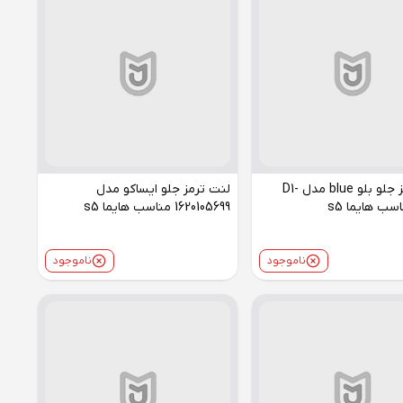
لنت ترمز جلو بلو blue مدل D1-
لنت ترمز جلو ایساکو مدل
1620105699 مناسب هایما s5
ناموجود
ناموجود