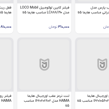
ب پارس مدل
فیلتر کابین لوکومبیل LOCO Mobil
قفل رین
مدل LC888/190 مناسب هایما s5
هایما s5
مان
310,000
تومان
810,000
اورجینال هایما
لنت ترمز عقب اورجینال هایما
فیلتر رو
HAIMA مدل 1620202802 مناسب
HAIMA مدل 1240206102 مناسب s5
s5