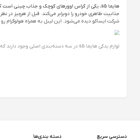
هایما s5، یکی از کراس اوورهای کوچک و جذاب چینی 
جذابیت ظاهری خودرو را دوبرابر می‌کند. قبل از هرچیز در نظ
شرکت ایساکو دیده می‌شود. این لیبل به همراه هولوگرام 
لوازم یدکی هایما s5 در سه دسته‌بندی اصلی وجود دارند که زیرمجموعه‌ی هریک از این دسته‌بندی‌ها، قطعات مختلفی هستند. این قطعات در گروه زیر قرار دارند:
لوازم جلوبندی
قطعات یدکی بدنه
لوازم یدکی موتوری
محدوده قیمتی لوازم یدکی هایما s5
میلیون تومان متغییر در نظر گرفت. توجه داشته باشید با تو
بهترین مارک‌های لوازم یدکی هایما s5
این که بدانیم برای خرید هر قطعه‌ای به سراغ کدام مارک و برن
داشته باشیم. برای خ
دسترسی سریع
دسته بندی‌ها