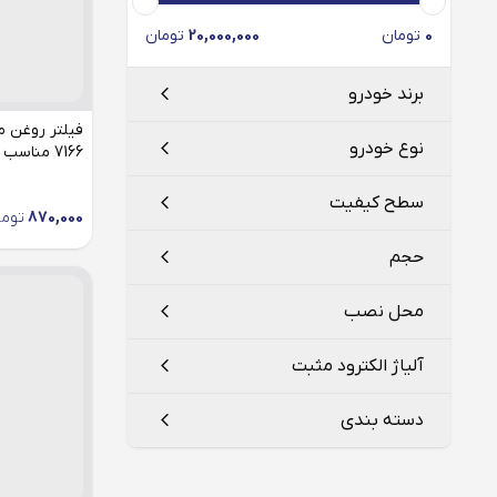
0
تومان
20,000,000
تومان
برند خودرو
نوع خودرو
7166 مناسب هایما s5
جک
سطح کیفیت
870,000
توما
هایما
S 5
حجم
هایما s5
ATF CVT
محل نصب
هایما s7
یک لیتر
آلیاژ الکترود مثبت
هایما s8
رینگ چرخ
دسته بندی
شیشه جلو
پلاتینیوم
شیشه عقب