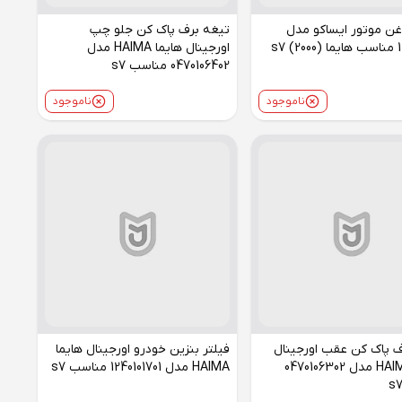
غن موتور ایساکو مدل
تیغه برف پاک کن جلو چپ
s7 
اورجینال هایما HAIMA مدل
0470106402 مناسب s7
ناموجود
ناموجود
ف پاک کن عقب اورجینال
فیلتر بنزین خودرو اورجینال هایما
هایما HAIMA مدل 0470106302
HAIMA مدل 1240101701 مناسب s7