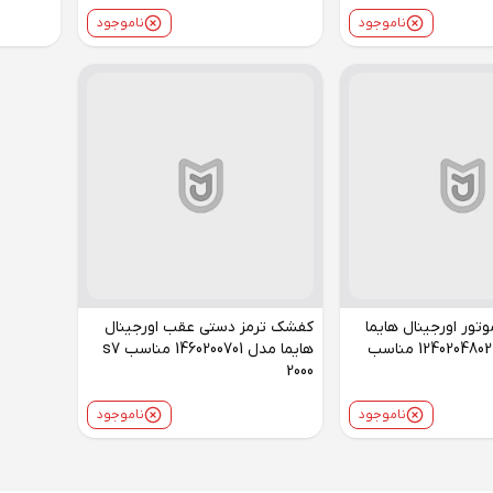
ناموجود
ناموجود
تور اورجینال هایما
کفشک ترمز دستی عقب اورجینال
HAIMA مدل 1240204802 مناسب
هایما مدل 1460200701 مناسب s7
2000
ناموجود
ناموجود