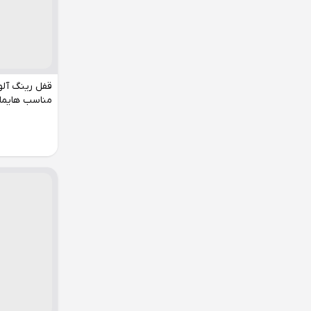
قفل رینگ آلو
مناسب هایما S7