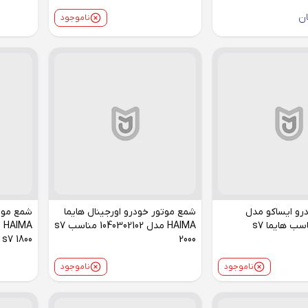
ن
ناموجود
درو ایساکو مدل
شمع موتور خودرو اورجینال هایما
شمع موتو
HAIMA مدل 1040302102 مناسب s7
s7 1800
2000
ناموجود
ناموجود