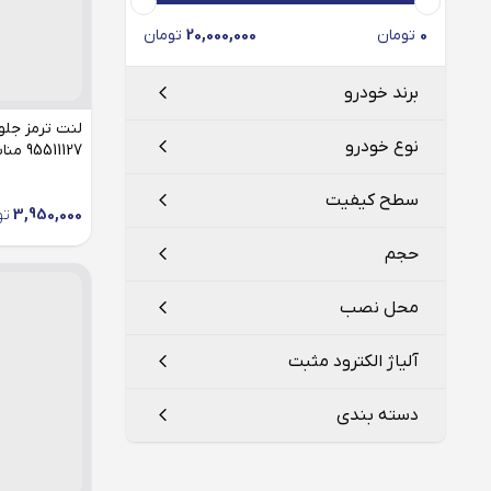
0
تومان
20,000,000
تومان
برند خودرو
نوع خودرو
95511127 مناسب هایما s7
هایما
سطح کیفیت
3,950,000
تو
هایما s5
حجم
هایما s7
ATF CVT
محل نصب
هایما s8
یک لیتر
آلیاژ الکترود مثبت
رینگ چرخ
دسته بندی
شیشه جلو
پلاتینیوم
شیشه عقب