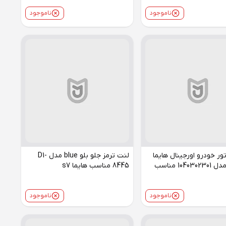
ناموجود
ناموجود
ر خودرو اورجینال هایما
لنت ترمز جلو بلو blue مدل D1-
HAIMA مدل 1040302301 مناسب
8445 مناسب هایما s7
ناموجود
ناموجود