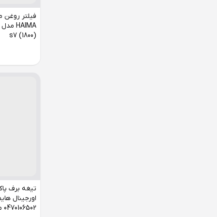
فیلتر روغن مو
(1800) s7
تیغه برف پا
0470106502 مناسب s7