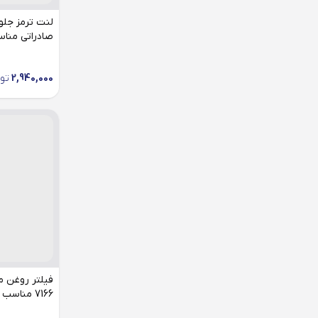
نیکل
تیغه برف پاک کن
محور جلو
صادراتی مناسب
دیسک ترمز
محور عقب
روغن گیربکس
2,940,000
تو
شمع موتور
فیلتر بنزین
فیلتر روغن
فیلتر کابین
فیلتر هوا
قفل رینگ
لنت ترمز
7166 مناسب هایما s7