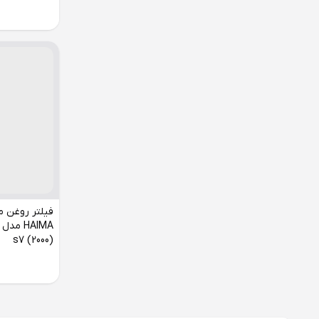
فیلتر روغن مو
(2000) s7