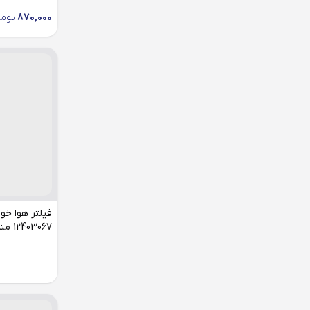
870,000
توما
فیلتر هوا خو
12403067 مناسب هایما s7