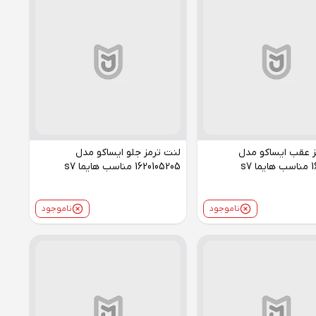
ز عقب ایساکو مدل
لنت ترمز جلو ایساکو مدل
 s7
1620105205 مناسب هایما s7
ناموجود
ناموجود