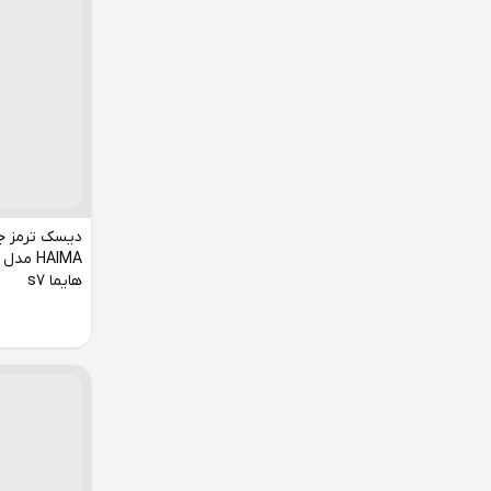
دیسک ترمز جل
هایما s7