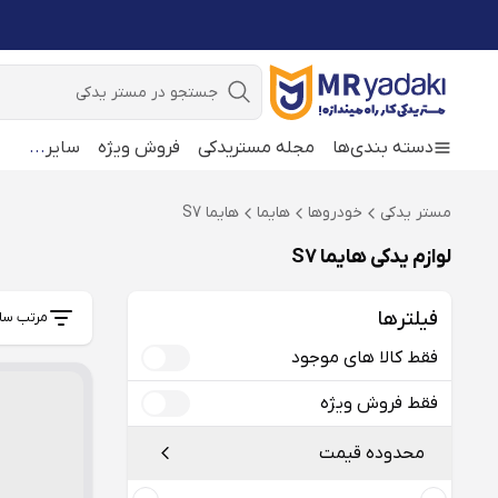
جستجو
دسته بندی‌ها
مجله مستریدکی
فروش ویژه
سایر
...
مستر یدکی
خودروها
هایما
هایما S7
لوازم یدکی هایما S7
فیلترها
مرتب سا
فقط کالا های موجود
فقط فروش ویژه
محدوده قیمت