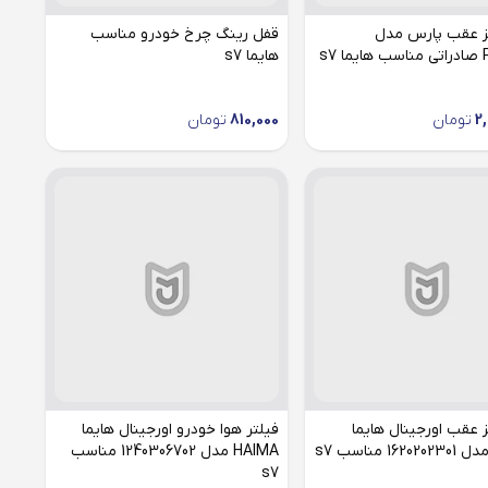
ز عقب پارس مدل
قفل رینگ چرخ خودرو مناسب
 s7
هایما s7
2
تومان
810,000
تومان
 عقب اورجینال هایما
فیلتر هوا خودرو اورجینال هایما
HAIMA مدل 1240306702 مناسب
s7