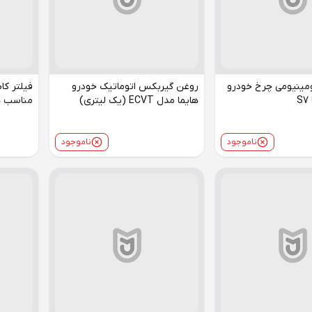
مینیومی چرخ خودرو
روغن گیربکس اتوماتیک خودرو
هایما مدل ECVT (یک لیتری)
مناسب های
ناموجود
ناموجود