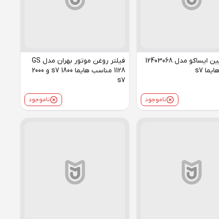
فیلتر کابین ایساکو مدل 12403068
فیلتر روغن موتور بهران مدل GS
ما s7
1128 مناسب هایما s7 1800 و 2000
s7
ناموجود
ناموجود