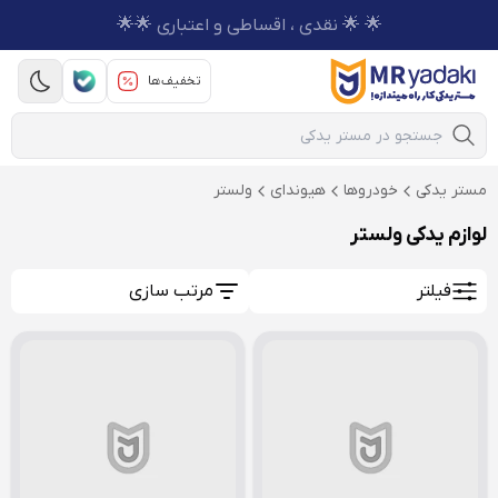
🌟 🌟 نقدی ، اقساطی و اعتباری 🌟🌟
تخفیف‌ها
Mobile Search
مستر یدکی
خودروها
هیوندای
ولستر
لوازم یدکی ولستر
فیلتر
مرتب سازی