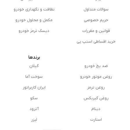
سوالات متداول
نظافت و نگهداری خودرو
حریم خصوصی
مكمل و محلول خودرو
قوانین و مقررات
دیسک ترمز خودرو
خرید اقساطی اسنپ پی
برندها
ضد یخ خودرو
گیلان
روغن موتور خودرو
سوخت آما
روغن ترمز
ایران کاربراتور
روغن گیربكس
سکو
دینام
آترود
استارت
لیزر