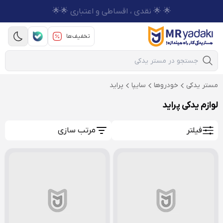
🌟 🌟 نقدی ، اقساطی و اعتباری 🌟🌟
تخفیف‌ها
Mobile Search
مستر یدکی
خودروها
سایپا
پراید
لوازم یدکی پراید
فیلتر
مرتب سازی