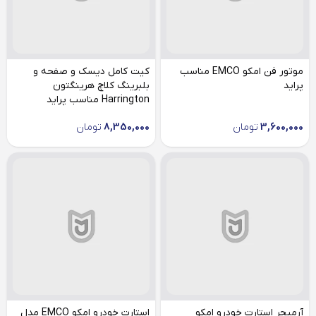
موتور فن امکو EMCO مناسب
کیت کامل دیسک و صفحه و
پراید
بلبرینگ کلاچ هرینگتون
Harrington مناسب پراید
3,600,000
تومان
8,350,000
تومان
آرمیچر استارت خودرو امکو
استارت خودرو امکو EMCO مدل