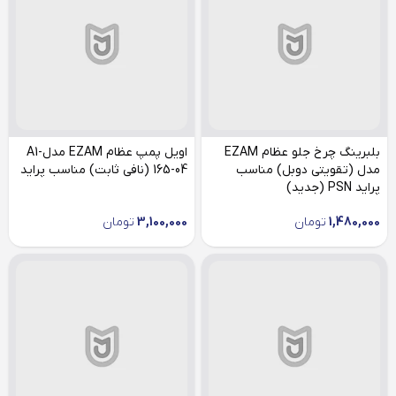
بلبرینگ چرخ جلو عظام EZAM
اویل پمپ عظام EZAM مدلA1-
مدل (تقویتی دوبل) مناسب
165-04 (نافی ثابت) مناسب پراید
پراید PSN (جدید)
1,480,000
تومان
3,100,000
تومان