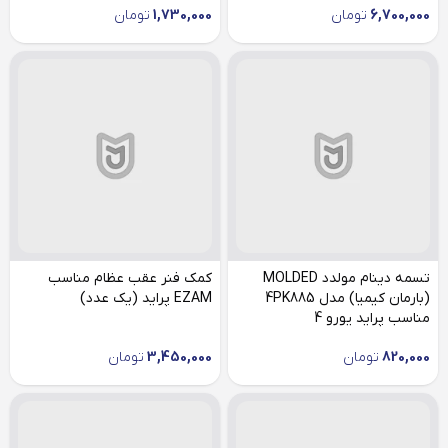
6,700,000
تومان
1,730,000
تومان
تسمه دینام مولدد MOLDED
کمک فنر عقب عظام مناسب
(بارمان کیمیا) مدل 4PK885
EZAM پراید (یک عدد)
مناسب پراید یورو 4
820,000
تومان
3,450,000
تومان