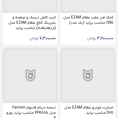
کمک فنر عقب عظام EZAM مدل
کیت کامل دیسک و صفحه و
CNG مناسب پراید (یک عدد)
بلبرینگ کلاچ عظام EZAM مدل
(ارتقاءیافته) مناسب پراید
3,600,000
تومان
7,300,000
تومان
استارت خودرو عظام EZAM مدل
تسمه دینام فانتوم Fantom
D6G مناسب پراید
مدل 4PK885 مناسب پراید یورو