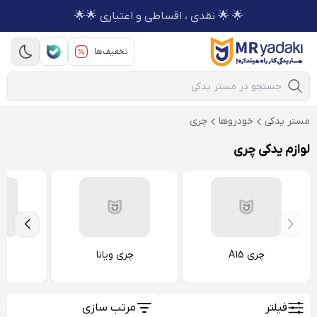
🌟 🌟 نقدی ، اقساطی و اعتباری 🌟🌟
تخفیف‌ها
Mobile Search
مستر یدکی
خودروها
چری
لوازم یدکی چری
چری A15
چری ویانا
چر
فیلتر
مرتب سازی