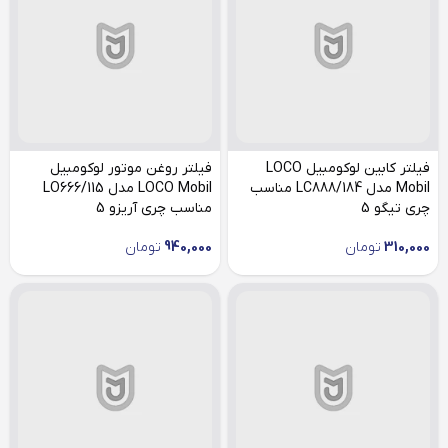
فیلتر کابین لوکومبیل LOCO
فیلتر روغن موتور لوکومبیل
Mobil مدل LC888/184 مناسب
LOCO Mobil مدل LO666/115
چری تیگو 5
مناسب چری آریزو 5
310,000
تومان
940,000
تومان