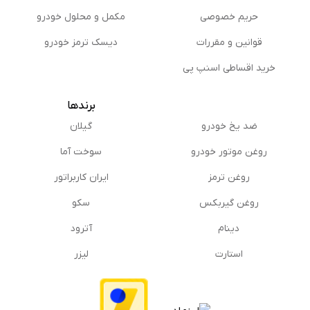
حریم خصوصی
مكمل و محلول خودرو
قوانین و مقررات
دیسک ترمز خودرو
خرید اقساطی اسنپ پی
برندها
ضد یخ خودرو
گیلان
روغن موتور خودرو
سوخت آما
روغن ترمز
ایران کاربراتور
روغن گیربكس
سکو
دینام
آترود
استارت
لیزر