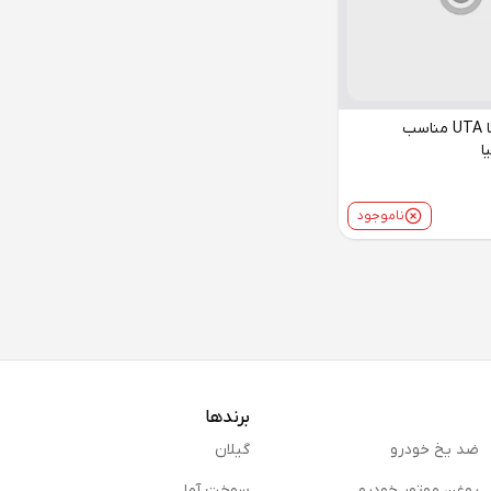
وایر شمع یوتا UTA مناسب
ا
ناموجود
برندها
ضد یخ خودرو
گیلان
روغن موتور خودرو
سوخت آما