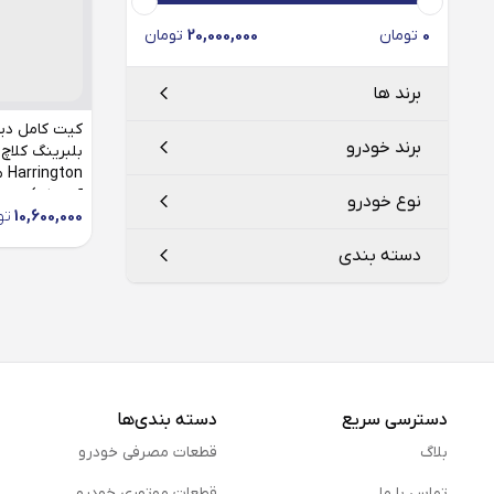
0
تومان
20,000,000
تومان
برند ها
کیت کامل دی
برند خودرو
بلبرینگ کلاچ
on
آسیابک)
هارینگتون
Harrington
نوع خودرو
10,600,000
تو
ایران خودرو
دسته بندی
روآ
صفحه کلاچ
کیت کلاچ
دسترسی سریع
دسته بندی‌ها
بلاگ
قطعات مصرفی خودرو
تماس با ما
قطعات موتوری خودرو