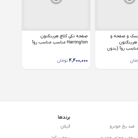
سک و صفحه و
صفحه تکی کلاچ هرینگتون
 هرینگتون
Harrington مناسب مناسب روآ
Harringt مناسب روآ (بدون
مان
4,400,000
تومان
برندها
ضد یخ خودرو
گیلان
روغن موتور خودرو
سوخت آما