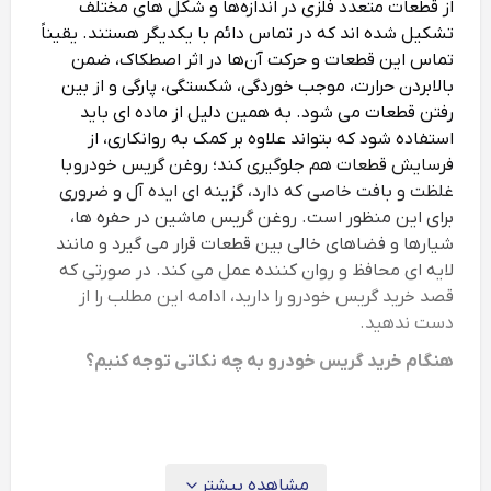
از قطعات متعدد فلزی در اندازه‌ها و شکل ‌های مختلف
تشکیل شده‌ اند که در تماس دائم با یکدیگر هستند. یقیناً
تماس این قطعات و حرکت آن‌ها در اثر اصطکاک، ضمن
بالابردن حرارت، موجب خوردگی، شکستگی، پارگی و از بین
رفتن قطعات می ‌شود. به همین دلیل از ماده ‌ای باید
استفاده شود که بتواند علاوه بر کمک به روانکاری، از
فرسایش قطعات هم جلوگیری کند؛
روغن گریس خودرو
با
غلظت و بافت خاصی که دارد، گزینه‌ ای ایده‌ آل و ضروری
برای این منظور است.
روغن گریس ماشین
در حفره‌ ها،
شیارها و فضاهای خالی بین قطعات قرار می ‌گیرد و مانند
لایه ‌ای محافظ و روان ‌کننده عمل می ‌کند. در صورتی که
قصد
خرید گریس خودرو
را دارید، ادامه این مطلب را از
دست ندهید.
هنگام خرید گریس خودرو به چه نکاتی توجه کنیم؟
توصیۀ اکید مستر یدکی به شما این است که همیشه از
روان بودن قطعات خودرو مطمئن باشید. اگر خودتان با
اتومبیل و تعمیر خودرو آشنائی دارید که چه بهتر، در غیر
این ‌صورت از یک کارشناس مورد اعتماد تان بخواهید تا
مشاهده بیشتر