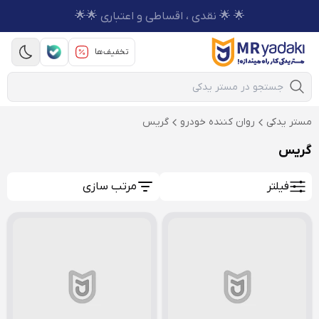
🌟 🌟 نقدی ، اقساطی و اعتباری 🌟🌟
تخفیف‌ها
Mobile Search
مستر یدکی
روان كننده خودرو
گریس
گریس
فیلتر
مرتب سازی