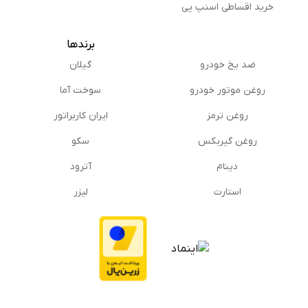
خرید اقساطی اسنپ پی
برندها
ضد یخ خودرو
گیلان
روغن موتور خودرو
سوخت آما
روغن ترمز
ایران کاربراتور
روغن گیربكس
سکو
دینام
آترود
استارت
لیزر