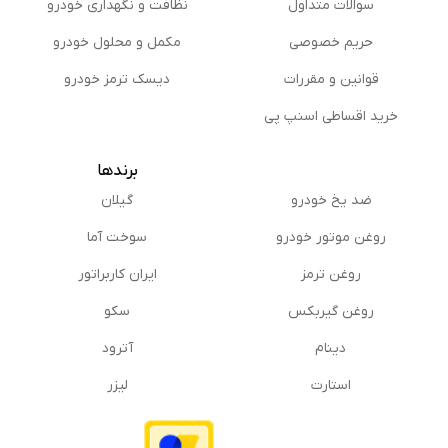
سوالات متداول
نظافت و نگهداری خودرو
حریم خصوصی
مكمل و محلول خودرو
قوانین و مقررات
دیسک ترمز خودرو
خرید اقساطی اسنپ پی
برندها
ضد یخ خودرو
گیلان
روغن موتور خودرو
سوخت آما
روغن ترمز
ایران کاربراتور
روغن گیربكس
سکو
دینام
آترود
استارت
لیزر