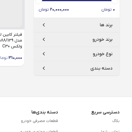
0
تومان
20,000,000
تومان
برند ها
برند خودرو
ولکس C30
لوکو موبیل
LOCO Mobil
نوع خودرو
310,000
توما
گریت وال
دسته بندی
ولکس
فیلتر کابین
دسترسی سریع
دسته بندی‌ها
بلاگ
قطعات مصرفی خودرو
تماس با ما
قطعات موتوری خودرو