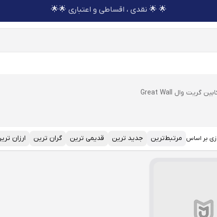
🌟 🌟 نقدی ، اقساطی و اعتباری 🌟🌟
ن گریت وال Great Wall
مرتبط‌ترین
جدید ترین
قدیمی ترین
گران ترین
ارزان تری
زی بر اساس