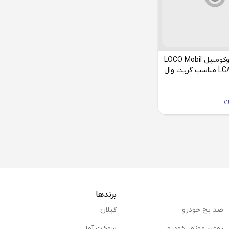
فیلتر کابین لوکومبیل LOCO Mobil
مدل LC888/139 مناسب گریت وال
ن
برندها
ضد یخ خودرو
گیلان
روغن موتور خودرو
سوخت آما