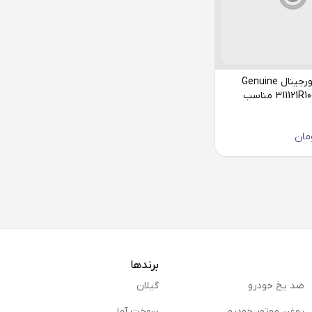
فیلتر بنزین اورجینال Genuine
Parts مدل 311121R100 مناسب
مان
برندها
ضد یخ خودرو
گیلان
روغن موتور خودرو
سوخت آما