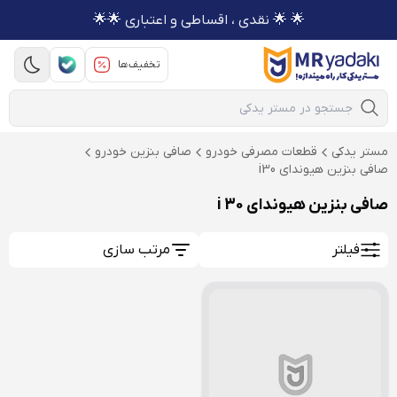
🌟 🌟 نقدی ، اقساطی و اعتباری 🌟🌟
تخفیف‌ها
Mobile Search
مستر یدکی
قطعات مصرفی خودرو
صافی بنزین خودرو
صافی بنزین هیوندای i30
صافی بنزین هیوندای i 30
فیلتر
مرتب سازی