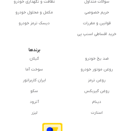
سوالات متداول
نظافت و نگهداری خودرو
حریم خصوصی
مكمل و محلول خودرو
قوانین و مقررات
دیسک ترمز خودرو
خرید اقساطی اسنپ پی
برندها
ضد یخ خودرو
گیلان
روغن موتور خودرو
سوخت آما
روغن ترمز
ایران کاربراتور
روغن گیربكس
سکو
دینام
آترود
استارت
لیزر