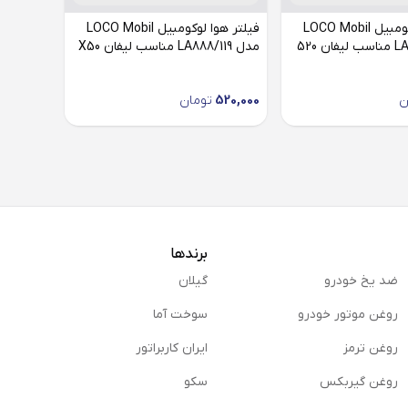
فیلتر هوا لوکومبیل LOCO Mobil
فیلتر هوا لوکومبیل LOCO Mobil
مدل LA888/119 مناسب لیفان X50
ن
520,000
تومان
برندها
ضد یخ خودرو
گیلان
روغن موتور خودرو
سوخت آما
روغن ترمز
ایران کاربراتور
روغن گیربكس
سکو