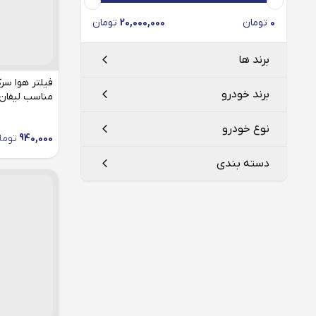
0
تومان
20,000,000
تومان
برند ها
برند خودرو
مناسب لیفان 20
فیلتر سرکان
Serkan
نوع خودرو
940,000
توما
لوکو موبیل
LOCO Mobil
لیفان
دسته بندی
520
620
فیلتر هوا
820
X50
X60