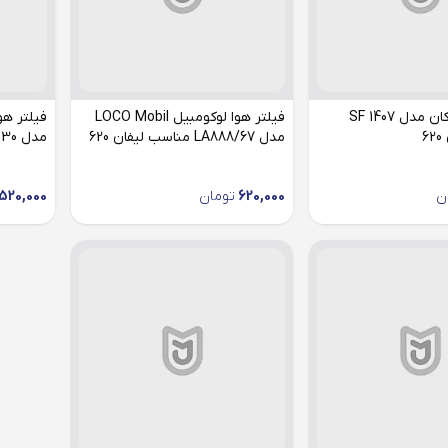
فیلتر هوا سرکان مدل SF 1407
فیلتر هوا لوکومبیل LOCO Mobil
6
مدل LA888/67 مناسب لیفان 620
مدل LA888/130 مناسب لیفان 820
ن
620,000
تومان
520,000