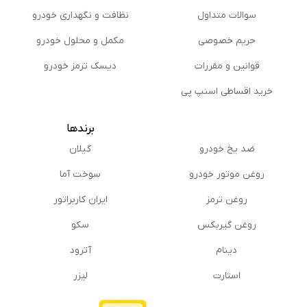
سوالات متداول
نظافت و نگهداری خودرو
حریم خصوصی
مكمل و محلول خودرو
قوانین و مقررات
دیسک ترمز خودرو
خرید اقساطی اسنپ پی
برندها
ضد یخ خودرو
گیلان
روغن موتور خودرو
سوخت آما
روغن ترمز
ایران کاربراتور
روغن گیربكس
سکو
دینام
آترود
استارت
لیزر