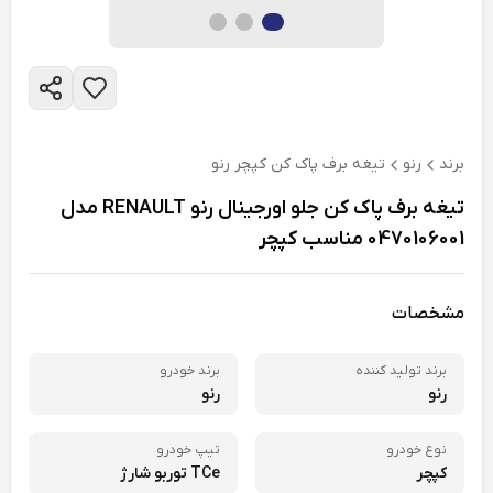
برند
رنو
تیغه برف پاک کن کپچر رنو
تیغه برف پاک کن جلو اورجینال رنو RENAULT مدل
0470106001 مناسب کپچر
مشخصات
برند تولید کننده
برند خودرو
رنو
رنو
نوع خودرو
تیپ خودرو
کپچر
TCe توربو شارژ