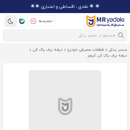
🌟 🌟 نقدی ، اقساطی و اعتباری 🌟🌟
تخفیف‌ها
Mobile Search
مستر یدکی
قطعات مصرفی خودرو
تیغه برف پاک کن
تیغه برف پاک کن کپچر