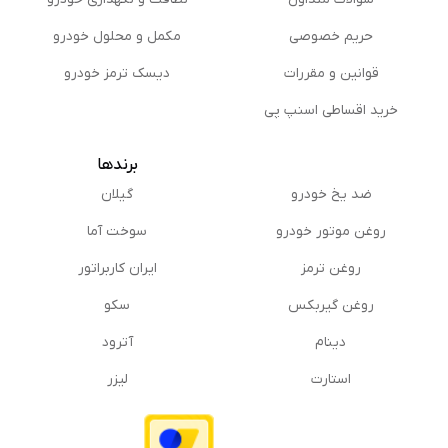
حریم خصوصی
مكمل و محلول خودرو
قوانین و مقررات
دیسک ترمز خودرو
خرید اقساطی اسنپ پی
برندها
ضد یخ خودرو
گیلان
روغن موتور خودرو
سوخت آما
روغن ترمز
ایران کاربراتور
روغن گیربكس
سکو
دینام
آترود
استارت
لیزر