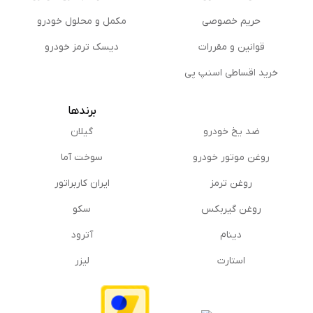
حریم خصوصی
مكمل و محلول خودرو
قوانین و مقررات
دیسک ترمز خودرو
خرید اقساطی اسنپ پی
برندها
ضد یخ خودرو
گیلان
روغن موتور خودرو
سوخت آما
روغن ترمز
ایران کاربراتور
روغن گیربكس
سکو
دینام
آترود
استارت
لیزر