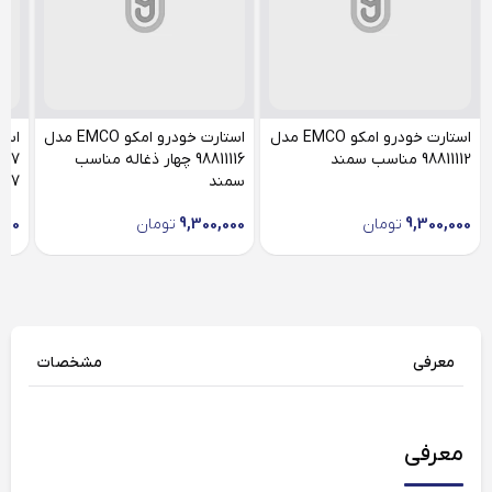
استارت خودرو امکو EMCO مدل
استارت خودرو امکو EMCO مدل
98811112 مناسب سمند
98811116 چهار ذغاله مناسب
سمند
F7)
9,300,000
تومان
9,300,000
تومان
000
معرفی
مشخصات
معرفی