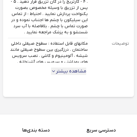
. 4 - کارتریج را در گان تزریق قرار دهید . 5 -
پس از تزریق با وسیله مخصوص بصورت
یکنواخت پردازش نمایید . احتیاط : از تماس
این سیلیکون با چشم ها اجتناب نموده و در
صورت تماس با چشم ، بلافاصله با آب سرد
شستشو و به پزشک مراجعه نمایید .
توضیحات
مکانهای قابل استفاده : سطوح صیقلی داخلی
ساختمان . درزگیری بین سطوح صیقلی مانند
شیشه ، آلومینیوم و کاشی . نصب سرویس
های بهداشتی و سرویس های آشپزخانه .
نمای شیشه ای بیرونی ساختمان . ساخت
مشاهده بیشتر
پانلهای فشرده دو جداره . خصوصیات :
عملکرد برتر . درزگیر سیلیکونی . مانع نفوذ
آب . چسبندگی و دوام . حاوی مواد ضد قارچ .
دسته بندی
چسب سیلیکون
دسترسی سریع
دسته بندی‌ها