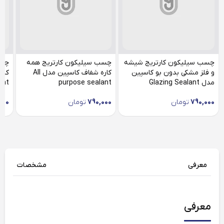
چسب سیلیکون کارتریج شیشه
چسب سیلیکون کارتریج همه
چسب
و فلز مشکی بدون بو کاسپین
کاره شفاف کاسپین مدل All
مدل Glazing Sealant
purpose sealant
ant
790,000
تومان
790,000
تومان
000
معرفی
مشخصات
معرفی