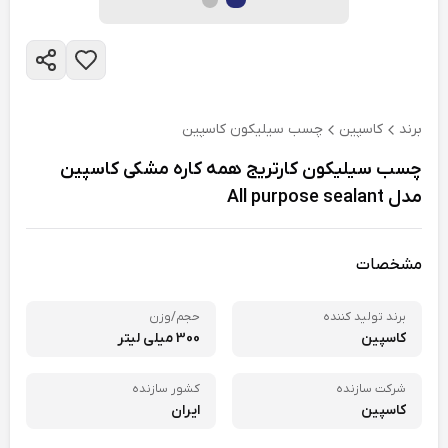
برند
کاسپین
چسب سیلیکون کاسپین
چسب سیلیکون کارتریج همه کاره مشکی کاسپین
مدل All purpose sealant
مشخصات
برند تولید کننده
حجم/وزن
کاسپین
300 میلی لیتر
شرکت سازنده
کشور سازنده
کاسپین
ایران